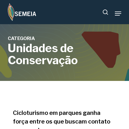
Skip
Menu
to
search
main
content
CATEGORIA
Unidades de
Conservação
Cicloturismo em parques ganha
força entre os que buscam contato