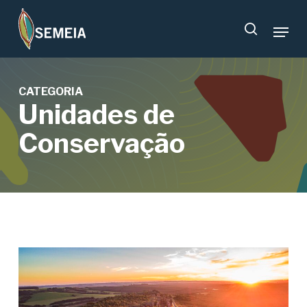
Skip
Menu
to
search
main
content
CATEGORIA
Unidades de
Conservação