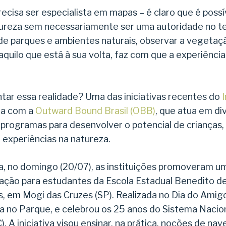
isa ser especialista em mapas – é claro que é possí
tureza sem necessariamente ser uma autoridade no 
e parques e ambientes naturais, observar a vegetaçã
uilo que está à sua volta, faz com que a experiênci
ar essa realidade? Uma das iniciativas recentes do
ria com a
Outward Bound Brasil (OBB)
, que atua em di
rogramas para desenvolver o potencial de crianças,
 experiências na natureza.
a, no domingo (20/07), as instituições promoveram um
ação para estudantes da Escola Estadual Benedito de
, em Mogi das Cruzes (SP). Realizada no Dia do Amigo
 no Parque, e celebrou os 25 anos do Sistema Nacio
 A iniciativa visou ensinar, na prática, noções de n