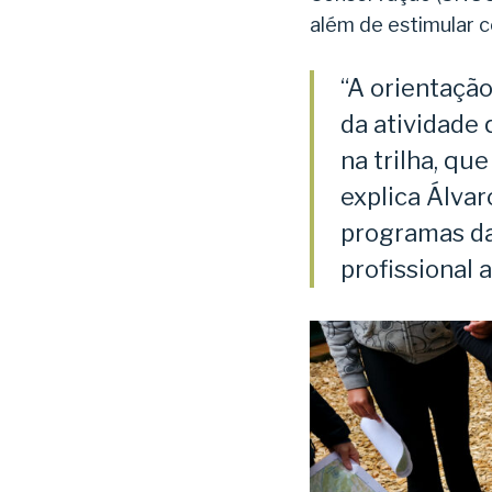
além de estimular 
“A orientaçã
da atividade
na trilha, qu
explica Álva
programas da
profissional 