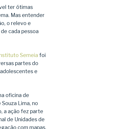
vel ter ótimas
tema. Mas entender
o, o relevo e
a de cada pessoa
Instituto Semeia
foi
versas partes do
 adolescentes e
a oficina de
 Souza Lima, no
, a ação fez parte
nal de Unidades de
avegação com mapas,