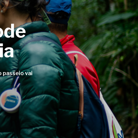
ode
ia
 passeio vai