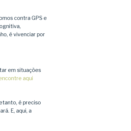
 somos contra GPS e
ognitiva,
o, é vivenciar por
tar em situações
 encontre aqui
etanto, é preciso
á. E, aqui, a