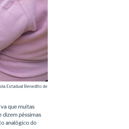
la Estadual Benedito de
rva que muitas
se dizem péssimas
to analógico do