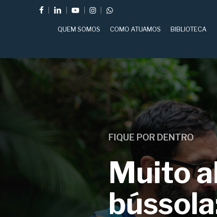
Skip
FACEBOOK
LINKEDIN
YOUTUBE
INSTAGRAM
WHATSAPP
to
QUEM SOMOS
COMO ATUAMOS
BIBLIOTECA
main
content
FIQUE POR DENTRO
Muito a
bússola