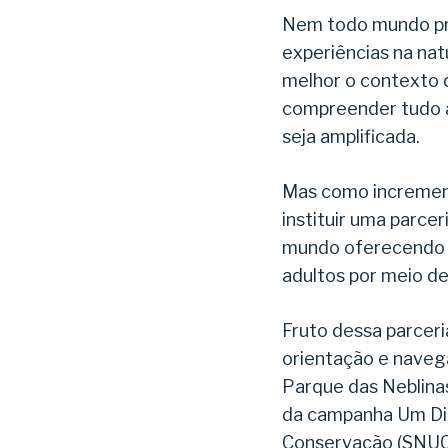
Nem todo mundo prec
experiências na na
melhor o contexto d
compreender tudo aq
seja amplificada.
Mas como increment
instituir uma parce
mundo oferecendo p
adultos por meio de
Fruto dessa parceri
orientação e naveg
Parque das Neblinas
da campanha Um Dia
Conservação (SNUC).