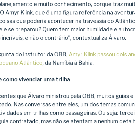
planejamento e muito conhecimento, porque traz mui
O Amyr Klink, que é uma figura referência na aventur
coisas que poderia acontecer na travessia do Atlânti
ele se preparou? Quem tem maior humildade e autocr
 incríveis, e não o contrário”, contextualiza Álvaro.
unta do instrutor da OBB,
Amyr Klink passou dois a
 oceano Atlântico
, da Namíbia à Bahia.
 como vivenciar uma trilha
centes que Álvaro ministrou pela OBB, muitos guias e
ipado. Nas conversas entre eles, um dos temas comuns
ividades em trilhas como passageiras. Ou seja: terce
ia contratado, mas não se atentam a nenhum detal