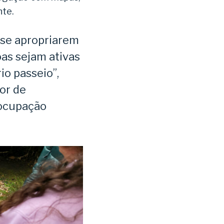
nte.
 se apropriarem
as sejam ativas
io passeio”,
or de
 ocupação