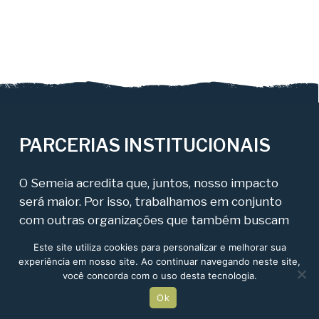
PARCERIAS INSTITUCIONAIS
O Semeia acredita que, juntos, nosso impacto
será maior. Por isso, trabalhamos em conjunto
com outras organizações que também buscam
soluções inovadoras para o aprimoramento dos
Este site utiliza cookies para personalizar e melhorar sua
serviços públicos e a transformação dos
experiência em nosso site. Ao continuar navegando neste site,
parques brasileiros.
Clique aqui para conferir
você concorda com o uso desta tecnologia.
parcerias anteriores.
Ok