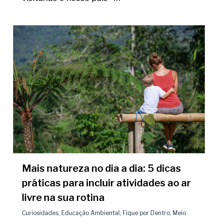
Mais natureza no dia a dia: 5 dicas
práticas para incluir atividades ao ar
livre na sua rotina
Curiosidades
,
Educação Ambiental
,
Fique por Dentro
,
Meio