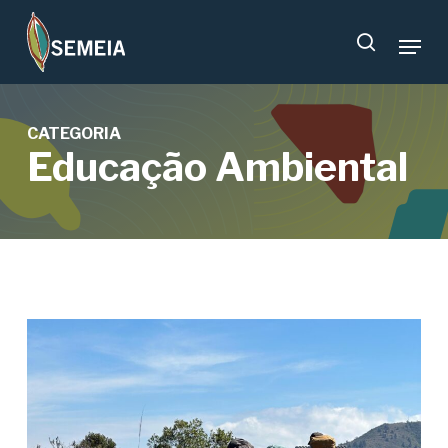
Skip
Menu
to
search
main
content
CATEGORIA
Educação Ambiental