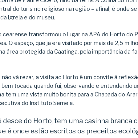
onta de Padre Cícero, filho da terra. A Colina do Hort
tral do turismo religioso na região – afinal, é onde s
da igreja e do museu.
cearense transformou o lugar na APA do Horto do P
res. O espaço, que já era visitado por mais de 2,5 mil
ma área protegida da Caatinga, pela importância da fau
 não vá rezar, a visita ao Horto é um convite à reflex
uei bem tocada quando fui, observando e entendendo 
cima tem uma vista muito bonita para a Chapada do Ara
xecutiva do Instituto Semeia.
 desce do Horto, tem uma casinha branca
e é onde estão escritos os preceitos ecoló