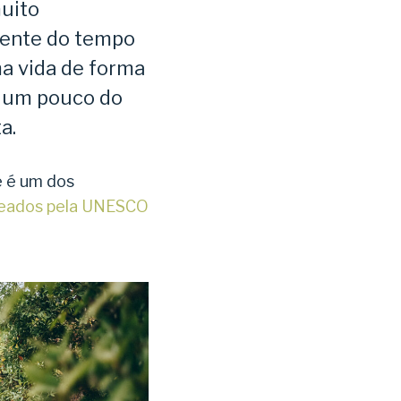
muito
rente do tempo
ma vida de forma
é um pouco do
ta.
e é um dos
meados pela UNESCO