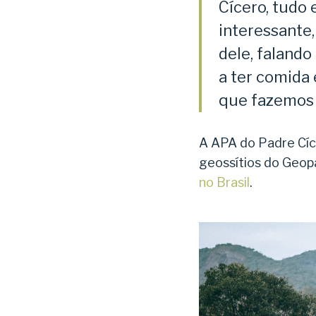
Cícero, tudo
interessante
dele, faland
a ter comida
que fazemos 
A APA do Padre Cíc
geossítios do Geop
no Brasil
.