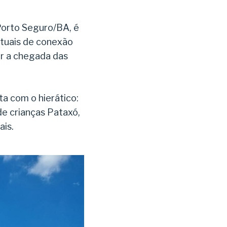
Porto Seguro/BA, é
rituais de conexão
ar a chegada das
a com o hierático:
e crianças Pataxó,
ais.