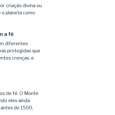
or criação divina ou
e o planeta como
m a fé
em diferentes
eas protegidas que
entes crenças, e
os de fé. O Monte
do eles ainda
 antes de 1500,