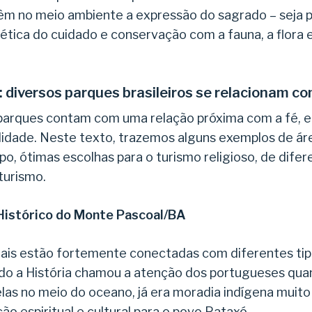
têm no meio ambiente a expressão do sagrado – seja p
tica do cuidado e conservação com a fauna, a flora 
: diversos parques brasileiros se relacionam co
s parques contam com uma relação próxima com a fé, 
lidade. Neste texto, trazemos alguns exemplos de ár
, ótimas escolhas para o turismo religioso, de difer
turismo.
Histórico do Monte Pascoal/BA
ais estão fortemente conectadas com diferentes tip
do a História chamou a atenção dos portugueses quan
as no meio do oceano, já era moradia indígena muito
ão espiritual e cultural para o povo Pataxó.