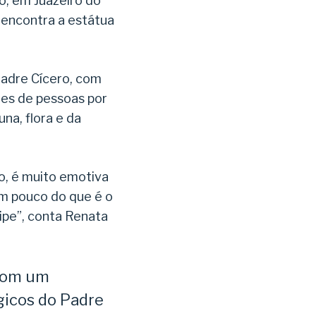
o, em Juazeiro do
e encontra a estátua
adre Cícero, com
hões de pessoas por
na, flora e da
ão, é muito emotiva
um pouco do que é o
ripe”, conta Renata
 com um
gicos do Padre