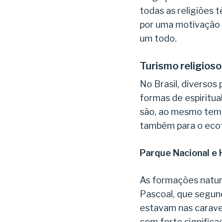
todas as religiões 
por uma motivação é
um todo.
Turismo religioso
No Brasil, diverso
formas de espiritua
são, ao mesmo tempo
também para o eco
Parque Nacional e 
As formações natur
Pascoal, que segun
estavam nas caravel
com forte significaç