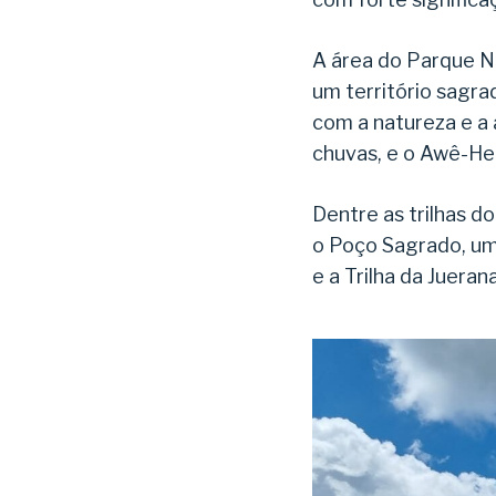
A área do Parque Na
um território sagra
com a natureza e a 
chuvas, e o Awê-Her
Dentre as trilhas d
o Poço Sagrado, um
e a Trilha da Juera