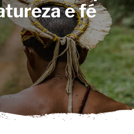
tureza e fé
char