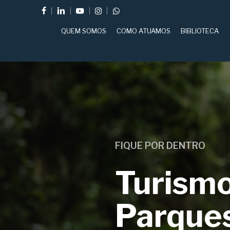
Skip
FACEBOOK
LINKEDIN
YOUTUBE
INSTAGRAM
WHATSAPP
to
QUEM SOMOS
COMO ATUAMOS
BIBLIOTECA
main
content
FIQUE POR DENTRO
Turismo
Parques