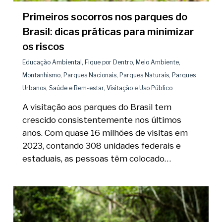
Primeiros socorros nos parques do
Brasil: dicas práticas para minimizar
os riscos
Educação Ambiental
,
Fique por Dentro
,
Meio Ambiente
,
Montanhismo
,
Parques Nacionais
,
Parques Naturais
,
Parques
Urbanos
,
Saúde e Bem-estar
,
Visitação e Uso Público
A visitação aos parques do Brasil tem
crescido consistentemente nos últimos
anos. Com quase 16 milhões de visitas em
2023, contando 308 unidades federais e
estaduais, as pessoas têm colocado…