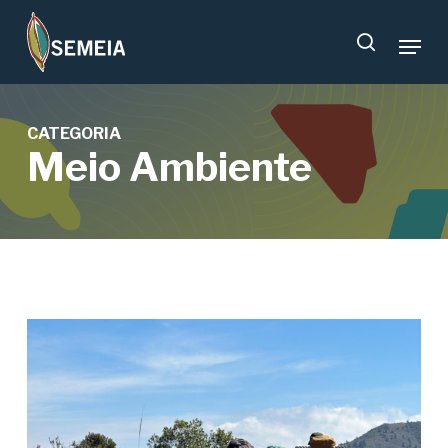
Skip
Menu
to
search
main
content
CATEGORIA
Meio Ambiente