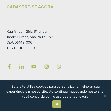
CADASTRE-SE AGORA
Rua Amauri, 255, 9º andar
Jardim Europa, São Paulo – SP
CEP: 01448-000
+55 11 5180.0260
Este site utiliza cookies para personalizar e melhorar sua
© Instituto Semeia – Todos os direitos reservados – Site por
experiência em nosso site. Ao continuar navegando neste site,
NaçãoDesign
, com referências ao projeto de Tati Valiengo e
você concorda com o uso desta tecnologia.
Tiago Solha Design Gráfico
Ok