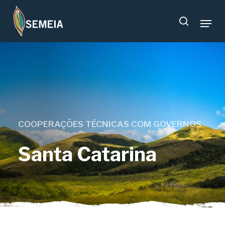
Skip
Menu
to
search
main
content
COOPERAÇÕES TÉCNICAS COM GOVERNOS
Santa Catarina