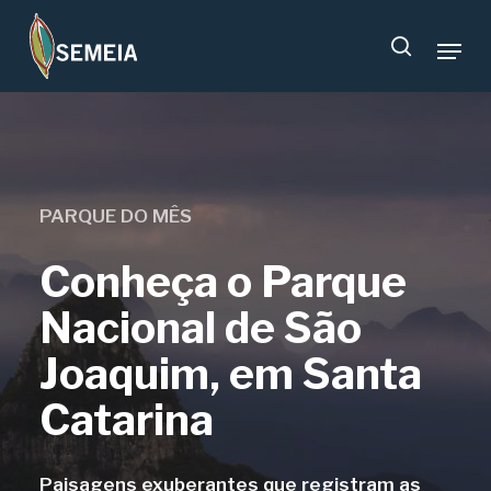
Skip
Menu
to
search
main
content
PARQUE DO MÊS
Conheça o Parque
Nacional de São
Joaquim, em Santa
Catarina
Paisagens exuberantes que registram as