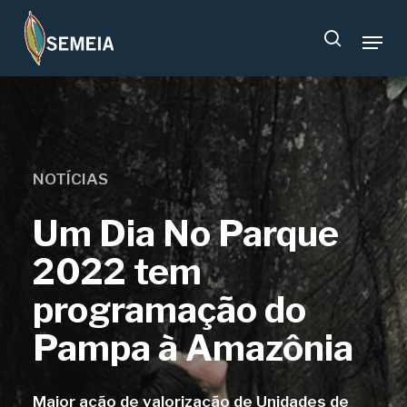
Skip
Menu
to
search
main
content
NOTÍCIAS
Um Dia No Parque
2022 tem
programação do
Pampa à Amazônia
Maior ação de valorização de Unidades de