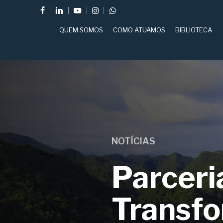
Skip
FACEBOOK
LINKEDIN
YOUTUBE
INSTAGRAM
WHATSAPP
to
QUEM SOMOS
COMO ATUAMOS
BIBLIOTECA
main
content
NOTÍCIAS
Parceri
Transf