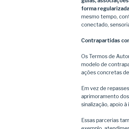
guias, associações
forma regularizada
mesmo tempo, contr
conectado, sensoria
Contrapartidas co
Os Termos de Autor
modelo de contrapar
ações concretas de
Em vez de repasses 
aprimoramento dos 
sinalização, apoio 
Essas parcerias ta
exemplo, atendiment