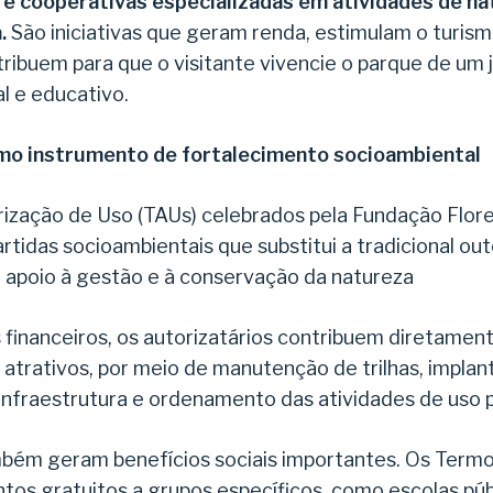
 e cooperativas especializadas em atividades de n
.
São iniciativas que geram renda, estimulam o turism
ibuem para que o visitante vivencie o parque de um 
l e educativo.
mo instrumento de fortalecimento socioambiental
ização de Uso (TAUs) celebrados pela Fundação Flor
tidas socioambientais que substitui a tradicional out
 apoio à gestão e à conservação da natureza
financeiros, os autorizatários contribuem diretament
atrativos, por meio de manutenção de trilhas, implan
à infraestrutura e ordenamento das atividades de uso p
mbém geram benefícios sociais importantes. Os Term
os gratuitos a grupos específicos, como escolas púb