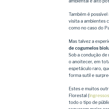
ambiental e alto po
Também é possível 
visita a ambientes 
como no caso do Par
Mas talvez a experi
de cogumelos biolu
Sob a condução de m
o anoitecer, em tot
espetáculo raro, qu
forma sutil e surpr
Estes e muitos outr
Florestal (
Ingressos
todo o tipo de públ