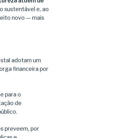
atureza atuem de
o sustentável e, ao
jeito novo — mais
estal adotam um
orga financeira por
e para o
tação de
úblico.
os preveem, por
licas e