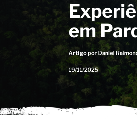
Experiê
em Parq
Artigo por Daniel Raimond
19/11/2025
Aperte enter para pesquisar ou ESC para fe