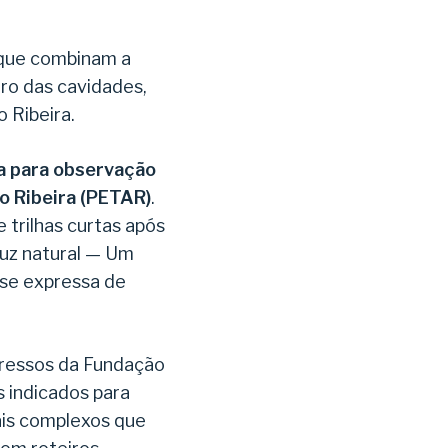
 que combinam a
tro das cavidades,
o Ribeira.
na para observação
o Ribeira (PETAR)
.
 trilhas curtas após
luz natural — Um
 se expressa de
ngressos da Fundação
s indicados para
mais complexos que