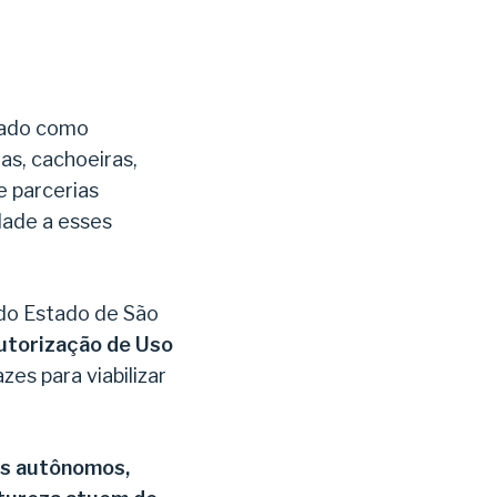
dado como
has, cachoeiras,
 parcerias
dade a esses
 do Estado de São
torização de Uso
es para viabilizar
is autônomos,