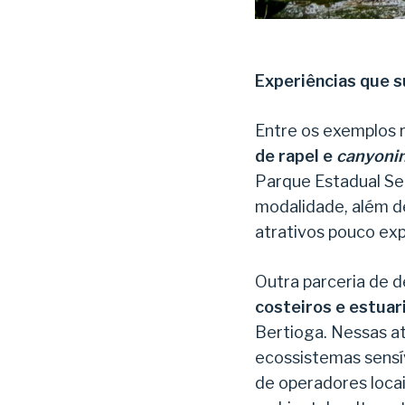
Experiências que 
Entre os exemplos 
de rapel e
canyoni
Parque Estadual Se
modalidade, além d
atrativos pouco exp
Outra parceria de 
costeiros e estuar
Bertioga. Nessas at
ecossistemas sensív
de operadores loca