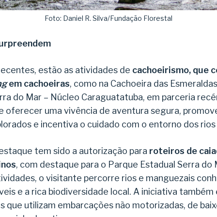
Foto: Daniel R. Silva/Fundação Florestal
surpreendem
recentes, estão as atividades de
cachoeirismo, que 
ng
em cachoeiras
, como na Cachoeira das Esmeraldas,
rra do Mar – Núcleo Caraguatatuba, em parceria recé
e oferecer uma vivência de aventura segura, promove
lorados e incentiva o cuidado com o entorno dos rios e
destaque tem sido a autorização para
roteiros de cai
inos
, com destaque para o Parque Estadual Serra do 
ividades, o visitante percorre rios e manguezais co
eis e a rica biodiversidade local. A iniciativa também
is que utilizam embarcações não motorizadas, de bai