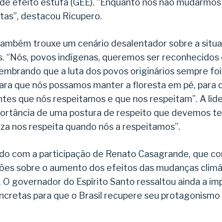
de efeito estufa (GEE). “Enquanto nós não mudarmos 
tas”, destacou Ricupero.
também trouxe um cenário desalentador sobre a situ
os. “Nós, povos indígenas, queremos ser reconhecido
, lembrando que a luta dos povos originários sempre fo
para que nós possamos manter a floresta em pé, para
tes que nós respeitamos e que nos respeitam”. A lid
portância de uma postura de respeito que devemos te
za nos respeita quando nós a respeitamos”.
ado com a participação de Renato Casagrande, que co
s sobre o aumento dos efeitos das mudanças climát
O governador do Espírito Santo ressaltou ainda a im
cretas para que o Brasil recupere seu protagonismo 