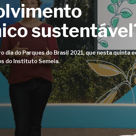
olvimento
co sustentável
ro dia do Parques do Brasil 2021, que nesta quinta 
s do Instituto Semeia.
char