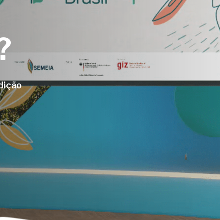
?
edição