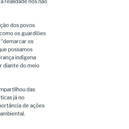
a realidade nós não
ação dos povos
s como os guardiões
i “demarcar os
 que possamos
erança indígena
r diante do meio
mpartilhou das
icas já no
portância de ações
ambiental.