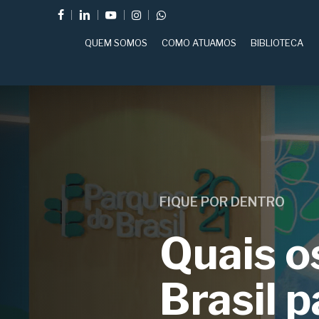
Skip
FACEBOOK
LINKEDIN
YOUTUBE
INSTAGRAM
WHATSAPP
to
QUEM SOMOS
COMO ATUAMOS
BIBLIOTECA
main
content
FIQUE POR DENTRO
Quais o
Brasil p