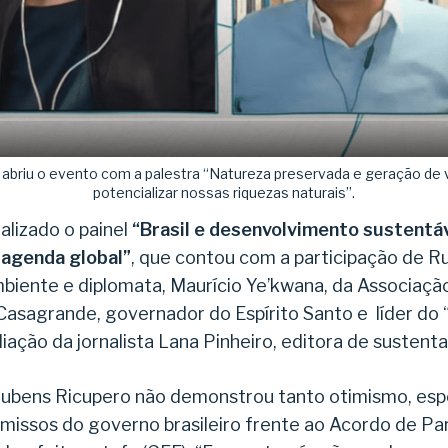
a abriu o evento com a palestra “Natureza preservada e geração de 
potencializar nossas riquezas naturais”.
alizado o painel
“Brasil e desenvolvimento sustentáv
 agenda global”
, que contou com a participação de R
biente e diplomata, Maurício Ye’kwana, da Associaçã
asagrande, governador do Espírito Santo e líder do
ação da jornalista Lana Pinheiro, editora de sustenta
l, Rubens Ricupero não demonstrou tanto otimismo, e
issos do governo brasileiro frente ao Acordo de Par