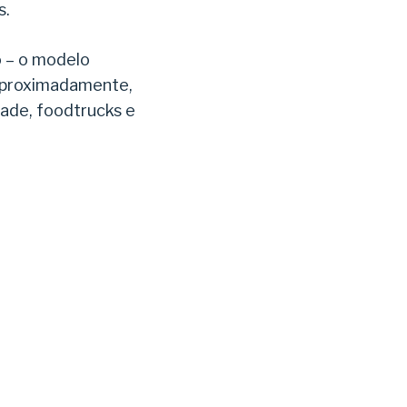
s.
o – o modelo
 aproximadamente,
dade, foodtrucks e