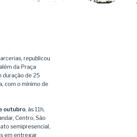
arcerias, republicou
 além da Praça
m duração de 25
da, com o mínimo de
e outubro
, às 11h,
andar, Centro, São
ato semipresencial,
os em entregar