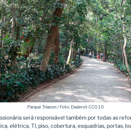
Parque Trianon / Foto: Daderot-CC0 1.0
essionária será responsável também por todas as ref
ca, elétrica, TI, piso, cobertura, esquadrias, portas, l