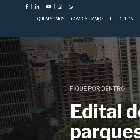
Skip
FACEBOOK
LINKEDIN
YOUTUBE
INSTAGRAM
WHATSAPP
to
QUEM SOMOS
COMO ATUAMOS
BIBLIOTECA
main
content
FIQUE POR DENTRO
Edital 
parques