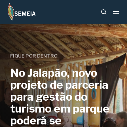
Skip
Menu
to
search
main
content
FIQUE POR DENTRO
No Jalapão, novo
projeto de parceria
para gestão do
turismo em parque
poderá se