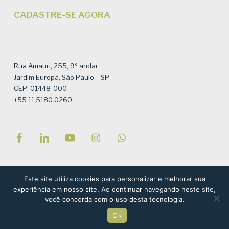
CADASTRE-SE AGORA
Rua Amauri, 255, 9º andar
Jardim Europa, São Paulo – SP
CEP: 01448-000
+55 11 5180.0260
Este site utiliza cookies para personalizar e melhorar sua
© Instituto Semeia – Todos os direitos reservados – Site por
experiência em nosso site. Ao continuar navegando neste site,
você concorda com o uso desta tecnologia.
NaçãoDesign
, com referências ao projeto de Tati Valiengo e
Tiago Solha Design Gráfico
Ok