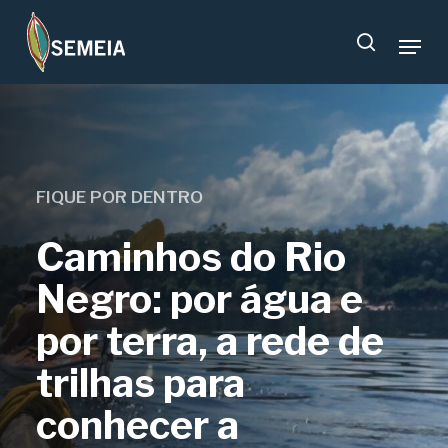
Skip
Menu
to
search
main
content
FIQUE POR DENTRO
Caminhos do Rio
Negro: por água e
por terra, a rede de
trilhas para
conhecer a