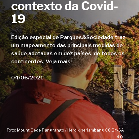
contexto da Covid-
19
Edição especial de Parques&Sociedade traz
um mapeamento das principais medidas de
saúde adotadas em dez países, de todos os
continentes. Veja mais!
04/06/2021
Foto: Mount Gede Pangrango / Herdik.herlambang CC BY-SA
4.0.