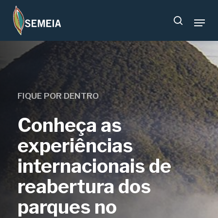
Skip
Menu
to
search
main
content
FIQUE POR DENTRO
Conheça as
experiências
internacionais de
reabertura dos
parques no