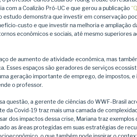
ia com a Coalizão Pró-UC e que gerou a publicação
“Q
, o estudo demonstra que investir em conservação po
efício-custo e que investir na melhoria e ampliação 
tornos econômicos e sociais, até mesmo superiores a
paço de aumento de atividade econômica, mas tamb
a. Esses espaços são geradores de serviços ecossis
m uma geração importante de emprego, de impostos, e
ende o professor.
a questão, a gerente de ciências do WWF-Brasil acr
e da Covid-19 traz mais uma camada de complexidade
esar dos impactos dessa crise, Mariana traz exemplos 
rado as áreas protegidas em suas estratégias de rec
cioeconômico, o que também pode inspirar o context