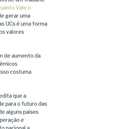
uanto Vale o
de gerar uma
das UCs é uma forma
os valores
ém de aumento da
têmicos
 isso costuma
edita que a
 para o futuro das
de alguns países
uperação e
o nacional a