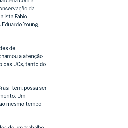
parceria com a
Conservação da
alista Fabio
s Eduardo Young,
ades de
 chamou a atenção
o das UCs, tanto do
rasil tem, possa ser
vimento. Um
 e ao mesmo tempo
.
dos de um trabalho