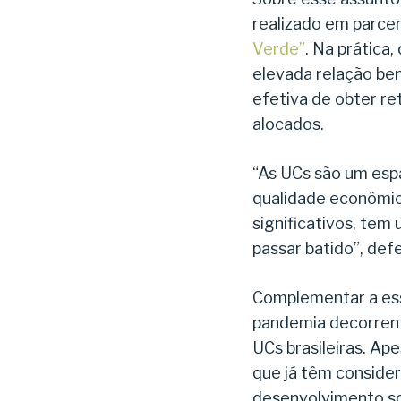
realizado em parcer
Verde”
. Na prática
elevada relação ben
efetiva de obter re
alocados.
“As UCs são um es
qualidade econômic
significativos, te
passar batido”, def
Complementar a ess
pandemia decorrent
UCs brasileiras. Ap
que já têm conside
desenvolvimento so