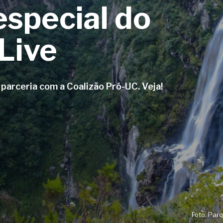
especial do
Live
m parceria com a Coalizão Pró-UC. Veja!
char
Foto: Par