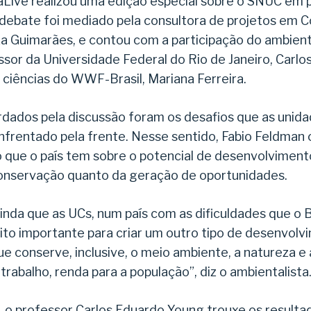
iaLive realizou uma edição especial sobre o SNUC em 
 debate foi mediado pela consultora de projetos em 
ka Guimarães, e contou com a participação do ambient
sor da Universidade Federal do Rio de Janeiro, Carlo
ciências do WWF-Brasil, Mariana Ferreira.
dados pela discussão foram os desafios que as unid
frentado pela frente. Nesse sentido, Fabio Feldman
ão que o país tem sobre o potencial de desenvolviment
conservação quanto da geração de oportunidades.
nda que as UCs, num país com as dificuldades que o B
ito importante para criar um outro tipo de desenvol
e conserve, inclusive, o meio ambiente, a natureza
rabalho, renda para a população”, diz o ambientalista
 o professor Carlos Eduardo Young trouxe os resulta