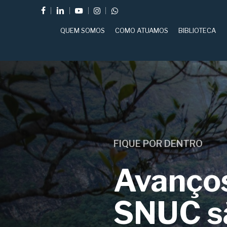
Skip
FACEBOOK
LINKEDIN
YOUTUBE
INSTAGRAM
WHATSAPP
to
QUEM SOMOS
COMO ATUAMOS
BIBLIOTECA
main
content
FIQUE POR DENTRO
Avanços
SNUC s