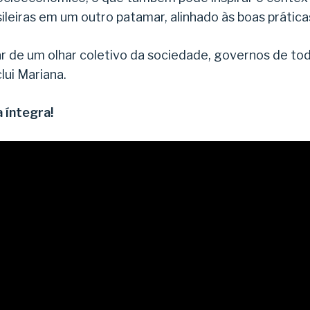
ileiras em um outro patamar, alinhado às boas práticas
ar de um olhar coletivo da sociedade, governos de tod
lui Mariana.
 íntegra!