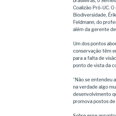
brasileiras, o Seme
Coalizão Pró-UC. O
Biodiversidade, Éri
Feldmann, do profes
além da gerente de 
Um dos pontos abor
conservação têm en
para a falta de vis
ponto de vista da 
“Não se entendeu ai
na verdade algo mu
desenvolvimento qu
promova postos de t
Sobre esse assunto,