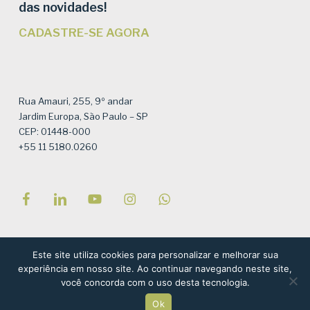
das novidades!
CADASTRE-SE AGORA
Rua Amauri, 255, 9º andar
Jardim Europa, São Paulo – SP
CEP: 01448-000
+55 11 5180.0260
Este site utiliza cookies para personalizar e melhorar sua
© Instituto Semeia – Todos os direitos reservados – Site por
experiência em nosso site. Ao continuar navegando neste site,
NaçãoDesign
, com referências ao projeto de Tati Valiengo e
você concorda com o uso desta tecnologia.
Tiago Solha Design Gráfico
Ok