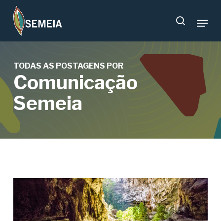
Skip
Menu
to
search
main
content
TODAS AS POSTAGENS POR
Comunicação
Semeia