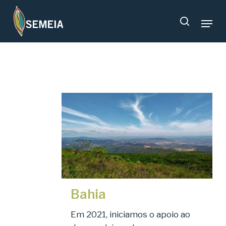
Skip
Menu
to
search
main
content
Bahia
Em 2021, iniciamos o apoio ao