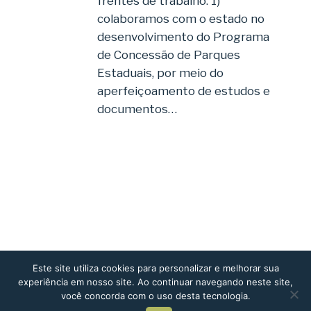
frentes de trabalho: 1)
colaboramos com o estado no
desenvolvimento do Programa
de Concessão de Parques
Estaduais, por meio do
aperfeiçoamento de estudos e
documentos…
Este site utiliza cookies para personalizar e melhorar sua
1
2
Próximo
experiência em nosso site. Ao continuar navegando neste site,
você concorda com o uso desta tecnologia.