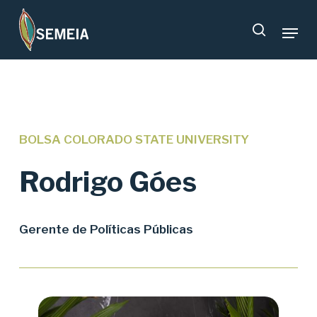
Skip
Menu
to
search
main
content
BOLSA COLORADO STATE UNIVERSITY
Rodrigo Góes
Gerente de Políticas Públicas