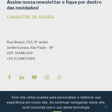
Assine nossa newsletter e fique por dentro
das novidades!
CADASTRE-SE AGORA
Rua Amauri, 255, 9º andar
Jardim Europa, São Paulo – SP
CEP: 01448-000
+55 11 5180.0260
Este site utiliza cookies para personalizar e melhorar sua
© Instituto Semeia – Todos os direitos reservados – Site por
experiência em nosso site. Ao continuar navegando neste site,
você concorda com o uso desta tecnologia.
NaçãoDesign
, com referências ao projeto de Tati Valiengo e