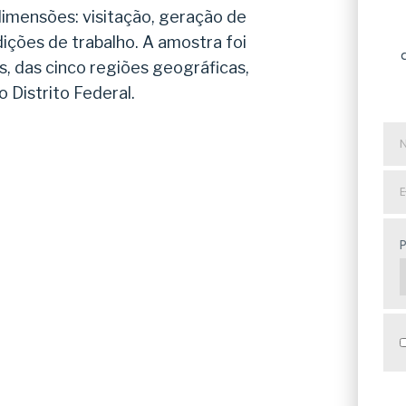
 dimensões: visitação, geração de
ndições de trabalho. A amostra foi
 das cinco regiões geográficas,
o Distrito Federal.
No
co
E-
mai