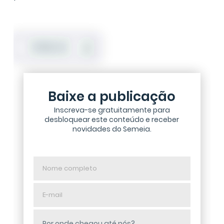
DOWNLOAD
Baixe a publicação
Inscreva-se gratuitamente para
desbloquear este conteúdo e receber
novidades do Semeia.
Nome
completo
E-
mail
Por onde chegou até nós?