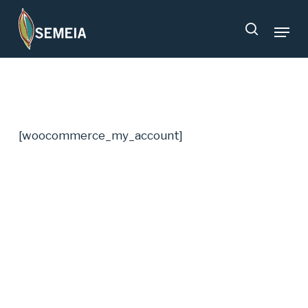
Skip
Menu
to
search
main
content
[woocommerce_my_account]