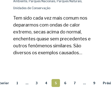
Ambiente
,
Parques Nacionais
,
Parques Naturais
,
Unidades de Conservação
Tem sido cada vez mais comum nos
depararmos com ondas de calor
extremo, secas acima do normal,
enchentes quase sem precedentes e
outros fenômenos similares. São
diversos os exemplos causados…
terior
1
…
3
4
5
6
7
…
9
Próx