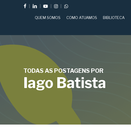
Skip
FACEBOOK
LINKEDIN
YOUTUBE
INSTAGRAM
WHATSAPP
to
QUEM SOMOS
COMO ATUAMOS
BIBLIOTECA
main
content
TODAS AS POSTAGENS POR
Iago Batista