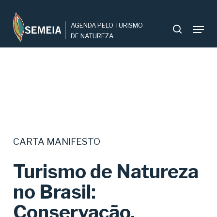
Skip
to
Menu
main
search
content
CARTA MANIFESTO
Turismo de Natureza
no Brasil:
Conservação,